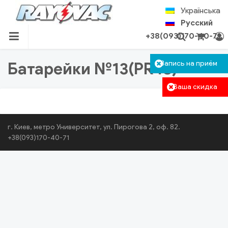
Skip
Українська
to
Русский
content
+38(093)170-40-71
RU.RAYOVAC.COM.UA
Корзина пуста.
Батарейки №13(PR48)
Запись на приём
Авторизация
Поиск
Ваша скидка
г. Киев, метро Университет, ул. Пирогова 2, оф. 82.
+38(093)170-40-71