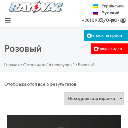
Skip
Українська
to
Русский
content
+38(093)170-40-71
RU.RAYOVAC.COM.UA
Корзина пуста.
Запись на приём
Авторизация
Поиск
Розовый
Ваша скидка
Главная
/
Остальное
/
Аксессуары 1
/ Розовый
Отображаются все 6 результатов