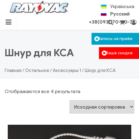
Skip
Українська
to
Русский
content
+38(093)170-40-71
RU.RAYOVAC.COM.UA
Корзина пуста.
Запись на приём
Авторизация
Поиск
Шнур для КСА
Ваша скидка
Главная
/
Остальное
/
Аксессуары 1
/ Шнур для КСА
Отображаются все 4 результата