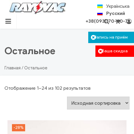
Skip
Українська
to
Русский
content
+38(093)170-40-71
RU.RAYOVAC.COM.UA
Корзина пуста.
Запись на приём
Авторизация
Поиск
Остальное
Ваша скидка
Главная
/ Остальное
Отображение 1–24 из 102 результатов
-28%