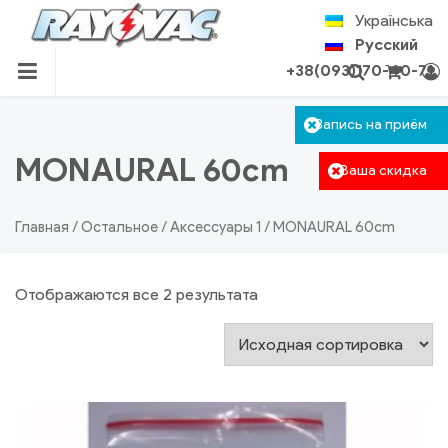
Skip
Українська
to
Русский
content
+38(093)170-40-71
RU.RAYOVAC.COM.UA
Корзина пуста.
Запись на приём
Авторизация
Поиск
MONAURAL 60cm
Ваша скидка
Главная
/
Остальное
/
Аксессуары 1
/ MONAURAL 60cm
Отображаются все 2 результата