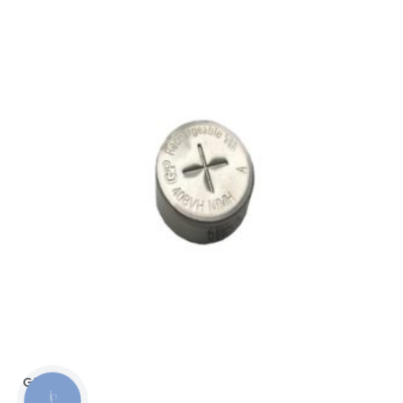
GP 675
КНОПКА