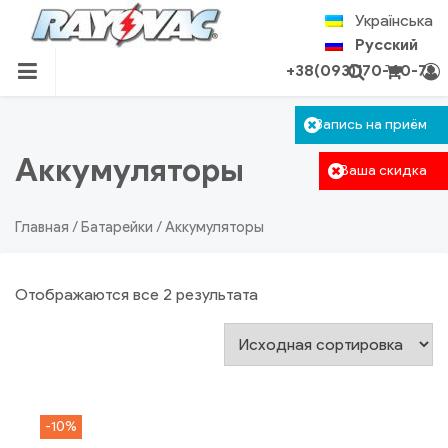
Skip
Українська
to
Русский
content
+38(093)170-40-71
RU.RAYOVAC.COM.UA
Корзина пуста.
Запись на приём
Авторизация
Поиск
Аккумуляторы
Ваша скидка
Главная
/
Батарейки
/ Аккумуляторы
Отображаются все 2 результата
-10%