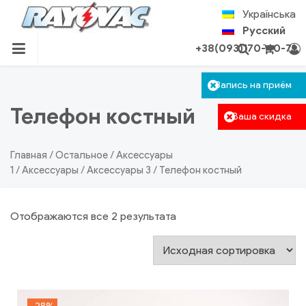
Skip
Українська
to
Русский
content
+38(093)170-40-71
RU.RAYOVAC.COM.UA
Корзина пуста.
Запись на приём
Авторизация
Поиск
Телефон костный
Ваша скидка
Главная
/
Остальное
/
Аксессуары
1
/
Аксессуары
/
Аксессуары 3
/ Телефон костный
Отображаются все 2 результата