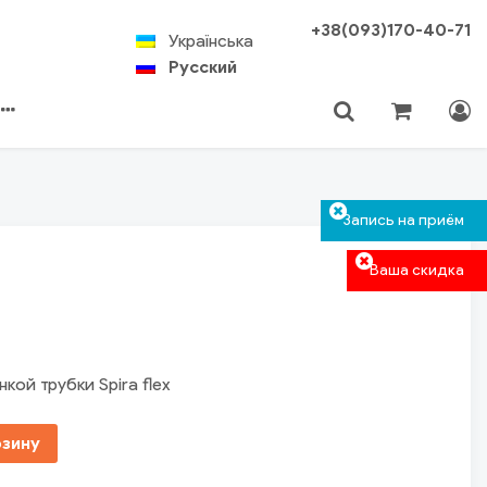
+38(093)170-40-71
Українська
Русский
Корзина пуста.
Авторизация
Поиск
Запись на приём
Ваша скидка
кой трубки Spira flex
рзину