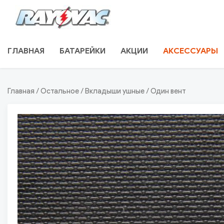
Skip
to
content
RU.RAYOVAC.COM.UA
ГЛАВНАЯ
БАТАРЕЙКИ
АКЦИИ
АКСЕССУАРЫ
Главная
/
Остальное
/
Вкладыши ушные
/ Один вент