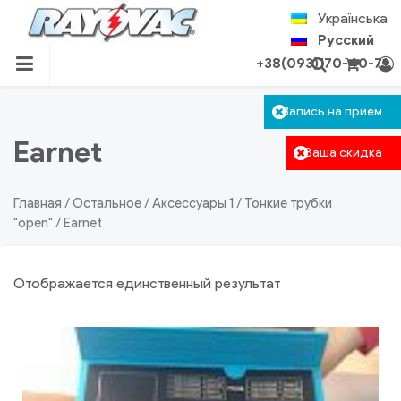
Skip
Українська
to
Русский
content
+38(093)170-40-71
RU.RAYOVAC.COM.UA
Корзина пуста.
Запись на приём
Авторизация
Поиск
Earnet
Ваша скидка
Главная
/
Остальное
/
Аксессуары 1
/
Тонкие трубки
"open"
/ Earnet
Отображается единственный результат